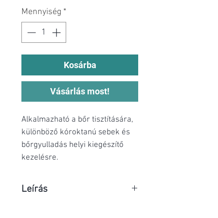
Mennyiség
*
Kosárba
Vásárlás most!
Alkalmazható a bőr tisztítására,
különböző kóroktanú sebek és
bőrgyulladás helyi kiegészítő
kezelésre.
Leírás
JT-Hypochlorine farm