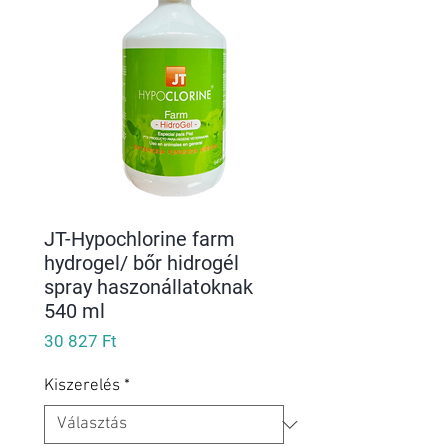
JT-Hypochlorine farm
hydrogel/ bőr hidrogél
spray haszonállatoknak
540 ml
Ár
30 827 Ft
Kiszerelés
*