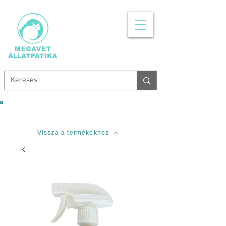
MINDEN, AMI
ÁLLATGYÓGYSZER
Ingyenes szállítás 20.000 Forinttól!
Vissza a termékekhez