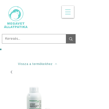
MINDEN, AMI
ÁLLATGYÓGYSZER
Ingyenes szállítás 20.000 Forinttól!
Vissza a termékekhez