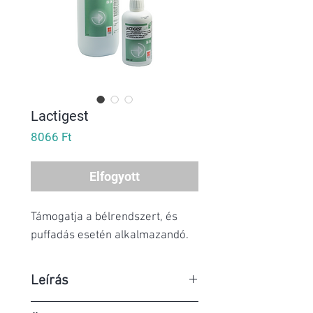
Lactigest
Ár
8066 Ft
Elfogyott
Támogatja a bélrendszert, és
puffadás esetén alkalmazandó.
Leírás
A LACTIGEST folyékony