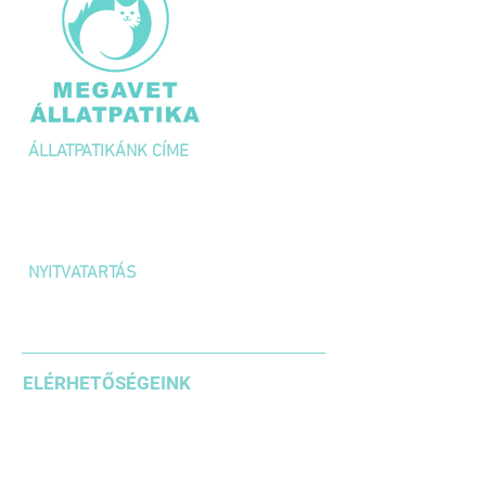
ÁLLATPATIKÁNK CÍME
1036 Budapest,
Kolosy tér 1/A
NYITVATARTÁS
H-P: 10:00 – 18:00
SZOMBAT: 10:00 – 14:00
ELÉRHETŐSÉGEINK
+36 1 3871185
+36203542636
+36304610937