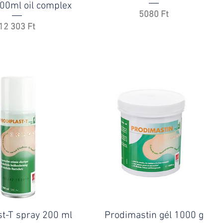
00ml oil complex
Ár
5080 Ft
Ár
12 303 Ft
st-T spray 200 ml
Prodimastin gél 1000 g