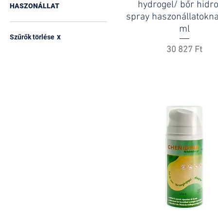
hydrogel/ bőr hidr
HASZONÁLLAT
spray haszonállatokn
ml
Szűrők törlése
X
Ár
30 827 Ft