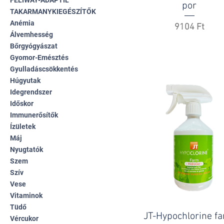
FELIWAY-ADAPTIL
por
TAKARMANYKIEGÉSZÍTŐK
Anémia
Ár
9104 Ft
Álvemhesség
Bőrgyógyászat
Gyomor-Emésztés
Gyulladáscsökkentés
Húgyutak
Idegrendszer
Időskor
Immunerősítők
Ízületek
Máj
Nyugtatók
Szem
Szív
Vese
Vitaminok
Tüdő
JT-Hypochlorine f
Vércukor