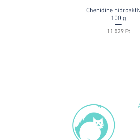
Chenidine hidroaktív
100 g
Ár
11 529 Ft