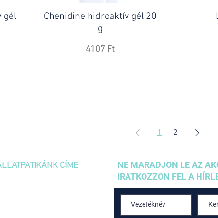
 gél
Chenidine hidroaktív gél 20
g
Ár
4107 Ft
1
2
NE MARADJON LE AZ AK
ÁLLATPATIKÁNK CÍME
IRATKOZZON FEL A HÍRL
1036 Budapest,
Kolosy tér 1/A