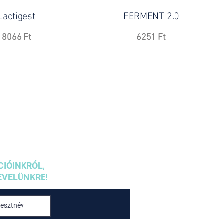
Lactigest
FERMENT 2.0
Ár
Ár
8066 Ft
6251 Ft
CIÓINKRÓL,
EVELÜNKRE!