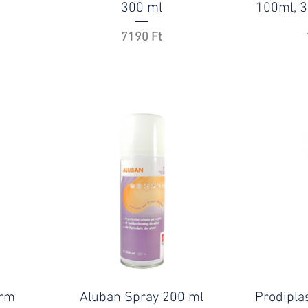
300 ml
100ml, 3
Ár
7190 Ft
arm
Aluban Spray 200 ml
Prodipla