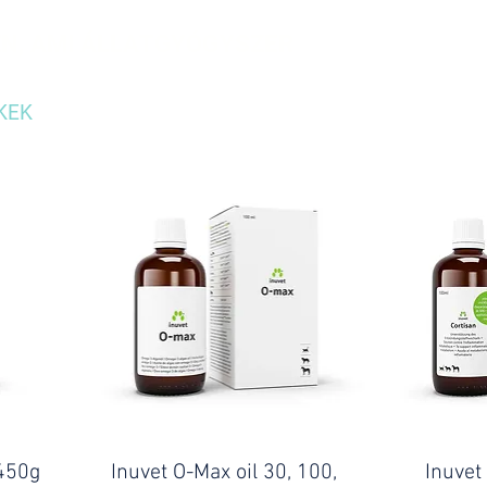
N, AMI ÁLLATGYÓGYSZER
KEK
RÓLUNK
KAPCSOLAT
 450g
Inuvet O-Max oil 30, 100,
Inuvet