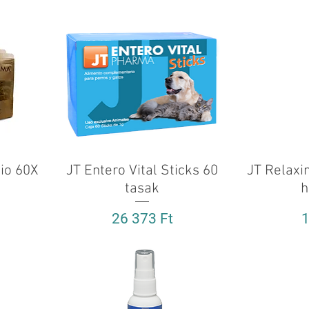
nio 60X
JT Entero Vital Sticks 60
Gyorsnézet
JT Relaxi
tasak
h
Ár
Á
26 373 Ft
1