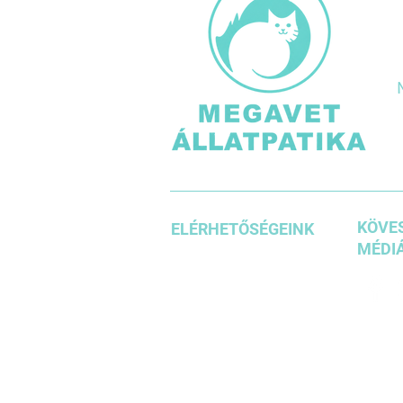
KÖVES
ELÉRHETŐSÉGEINK
MÉDIÁ
+36 1 3871185
+36203542636
+36304610937
info@megavet.hu