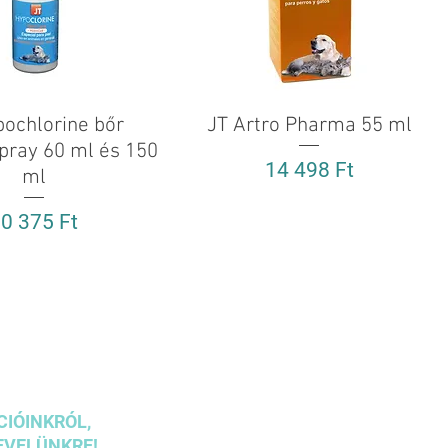
pochlorine bőr
Gyorsnézet
JT Artro Pharma 55 ml
Gyorsnézet
spray 60 ml és 150
Ár
14 498 Ft
ml
r
0 375 Ft
CIÓINKRÓL,
EVELÜNKRE!