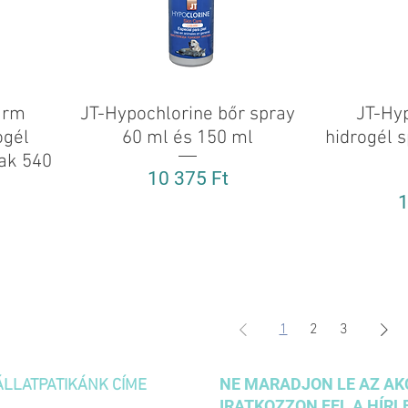
arm
JT-Hypochlorine bőr spray
Gyorsnézet
JT-Hy
ogél
60 ml és 150 ml
hidrogél 
ak 540
Ár
10 375 Ft
Á
1
1
2
3
NE MARADJON LE AZ AK
ÁLLATPATIKÁNK CÍME
IRATKOZZON FEL A HÍRL