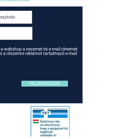
 a webshop a nevemet és e-mail címemet
e és a részemre reklámot tartalmazó e-mail
FELIRATKOZÁS
ivalók