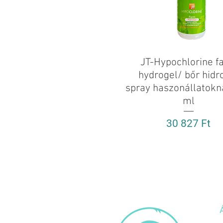
JT-Hypochlorine f
Gyorsnézet
hydrogel/ bőr hidr
spray haszonállatokn
ml
Ár
30 827 Ft