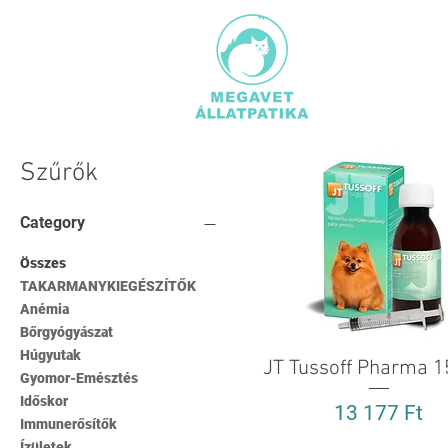
MINDE
TERMÉ
Szűrők
Category
Összes
TAKARMANYKIEGÉSZÍTŐK
Anémia
Bőrgyógyászat
Húgyutak
JT Tussoff Pharma 1
Gyorsnézet
Gyomor-Emésztés
Időskor
Ár
13 177 Ft
Immunerősítők
Ízületek