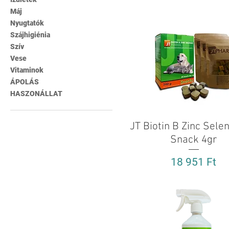
Máj
Nyugtatók
Szájhigiénia
Szív
Vese
Vitaminok
ÁPOLÁS
HASZONÁLLAT
JT Biotin B Zinc Sele
Gyorsnézet
Snack 4gr
Ár
18 951 Ft