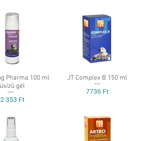
ng Pharma 100 ml
Gyorsnézet
JT Complex B 150 ml
Gyorsnézet
úsízű gél
Ár
7736 Ft
r
2 353 Ft