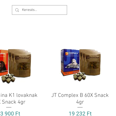
Bejelentkezés
ina K1 lovaknak
Gyorsnézet
JT Complex B 60X Snack
Gyorsnézet
 Snack 4gr
4gr
r
Ár
3 900 Ft
19 232 Ft