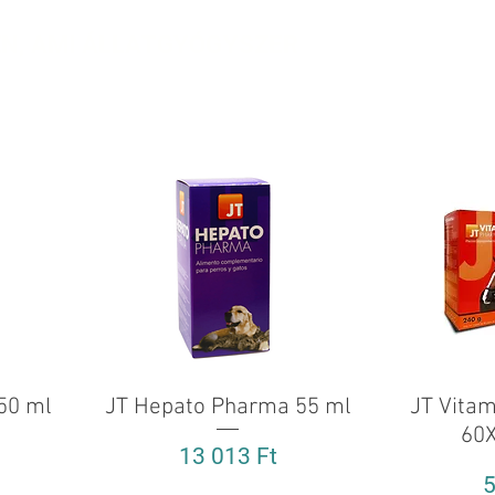
N, AMI ÁLLATGYÓGYSZER
KEK
RÓLUNK
KAPCSOLAT
50 ml
JT Hepato Pharma 55 ml
Gyorsnézet
JT Vitam
60X
Ár
13 013 Ft
Á
5