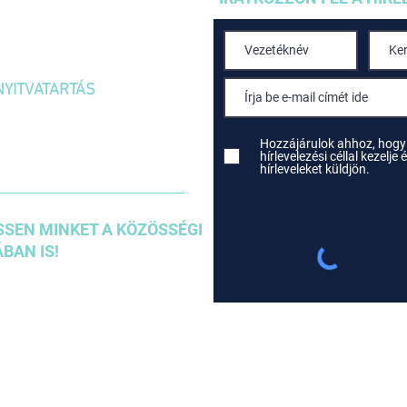
1036 Budapest,
Kolosy tér 1/A
NYITVATARTÁS
H-P: 10:00 – 18:00
SZOMBAT: 10:00 – 14:00
Hozzájárulok ahhoz, hogy
hírlevelezési céllal kezelj
hírleveleket küldjön.
SEN MINKET A KÖZÖSSÉGI
BAN IS!
Szállítási és Fizetési tudn
Ászf
Adatkezelési szabályzat
Sütik használata