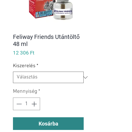
Feliway Friends Utántöltő
48 ml
Ár
12 306 Ft
Kiszerelés
*
Mennyiség
*
Kosárba