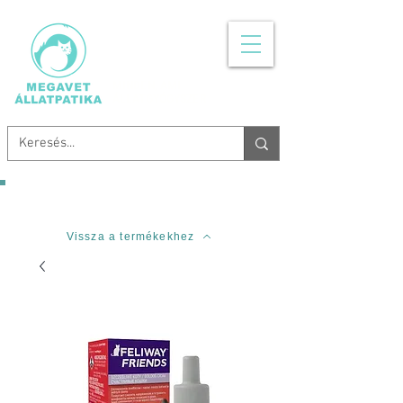
MINDEN, AMI
ÁLLATGYÓGYSZER
Ingyenes szállítás 20.000 Forinttól!
Vissza a termékekhez