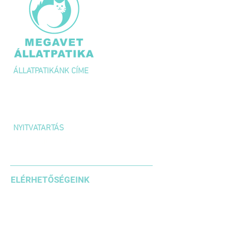
ÁLLATPATIKÁNK CÍME
1036 Budapest,
Kolosy tér 1/A
NYITVATARTÁS
H-P: 10:00 – 18:00
SZOMBAT: 10:00 – 14:00
ELÉRHETŐSÉGEINK
+36 1 3871185
+36203542636
+36304610937