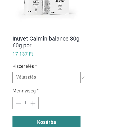
Inuvet Calmin balance 30g,
60g por
Ár
17 137 Ft
Kiszerelés
*
Mennyiség
*
Kosárba