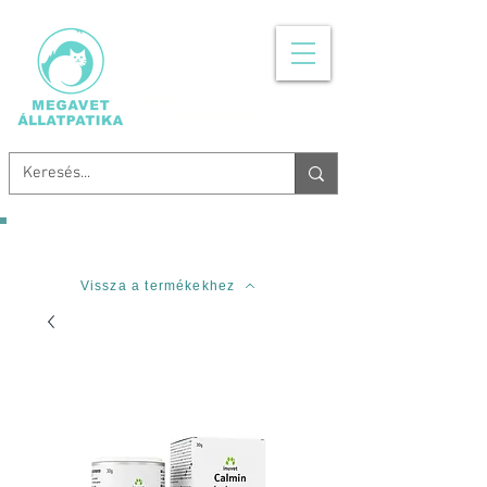
MINDEN, AMI
ÁLLATGYÓGYSZER
Ingyenes szállítás 20.000 Forinttól!
Vissza a termékekhez