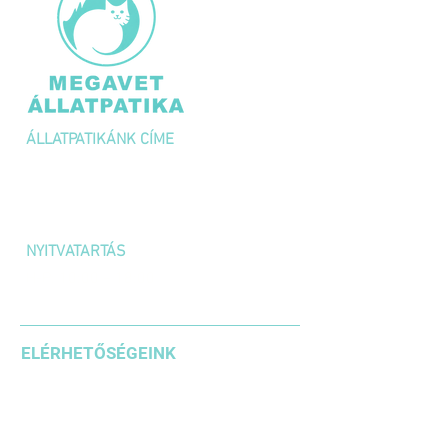
ÁLLATPATIKÁNK CÍME
1036 Budapest,
Kolosy tér 1/A
NYITVATARTÁS
H-P: 10:00 – 18:00
SZOMBAT: 10:00 – 14:00
ELÉRHETŐSÉGEINK
+36 1 3871185
+36203542636
+36304610937