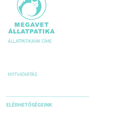
ÁLLATPATIKÁNK CÍME
1036 Budapest,
Kolosy tér 1/A
NYITVATARTÁS
H-P: 10:00 – 18:00
SZOMBAT: 10:00 – 14:00
ELÉRHETŐSÉGEINK
+36 1 3871185
+36203542636
+36304610937