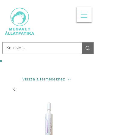
MINDEN, AMI
ÁLLATGYÓGYSZER
Ingyenes szállítás 20.000 Forinttól!
Vissza a termékekhez