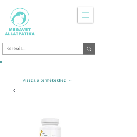
MINDEN, AMI
ÁLLATGYÓGYSZER
Ingyenes szállítás 20.000 Forinttól!
Vissza a termékekhez