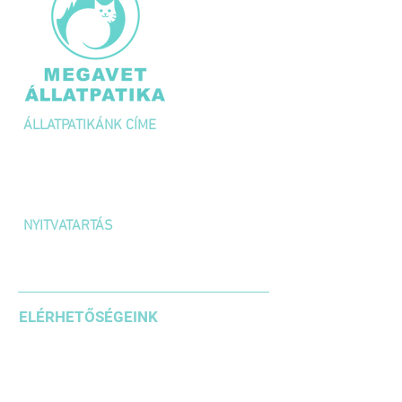
ÁLLATPATIKÁNK CÍME
1036 Budapest,
Kolosy tér 1/A
NYITVATARTÁS
H-P: 10:00 – 18:00
SZOMBAT: 10:00 – 14:00
ELÉRHETŐSÉGEINK
+36 1 3871185
+36203542636
+36304610937