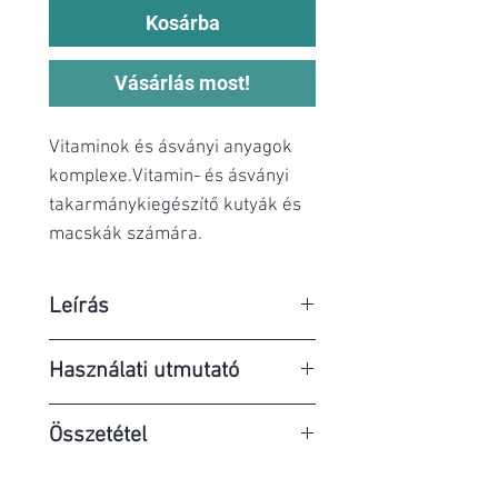
Kosárba
Vásárlás most!
Vitaminok és ásványi anyagok
komplexe.Vitamin- és ásványi
takarmánykiegészítő kutyák és
macskák számára.
Leírás
Takarmánykiegészítő
Használati utmutató
macskáknak és kutyáknak,
gondosan megválasztott
Macskák: minden második nap 1
Összetétel
vitaminokkal és ásványi
kapszula
anyagokkal, a táplálékfelvétel
Kölyökkutyák 5 kg testtömeg
Kalcium-foszfát 340 mg,
egyensúlyának biztosítása és a