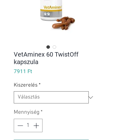
VetAminex 60 TwistOff
kapszula
Ár
7911 Ft
Kiszerelés
*
Mennyiség
*