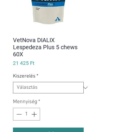
VetNova DIALIX
Lespedeza Plus 5 chews
60X
Ár
21 425 Ft
Kiszerelés
*
Mennyiség
*