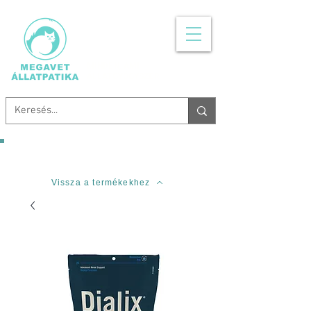
MINDEN, AMI
ÁLLATGYÓGYSZER
Ingyenes szállítás 20.000 Forinttól!
Vissza a termékekhez