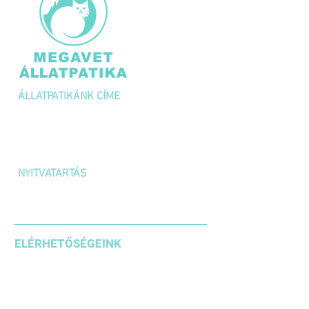
ÁLLATPATIKÁNK CÍME
1036 Budapest,
Kolosy tér 1/A
NYITVATARTÁS
H-P: 10:00 – 18:00
SZOMBAT: 10:00 – 14:00
ELÉRHETŐSÉGEINK
+36 1 3871185
+36203542636
+36304610937