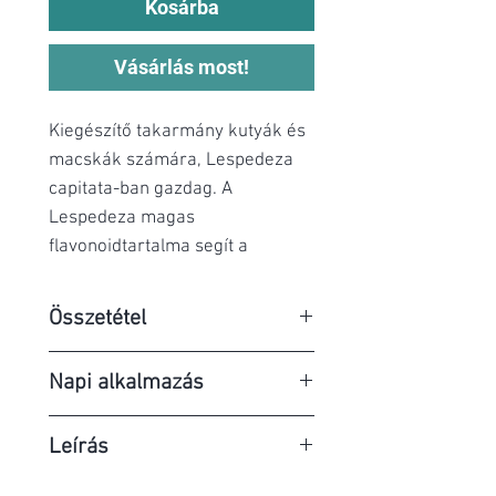
Kosárba
Vásárlás most!
Kiegészítő takarmány kutyák és
macskák számára, Lespedeza
capitata-ban gazdag. A
Lespedeza magas
flavonoidtartalma segít a
veseműködés fenntartásában.
Összetétel
Összetétel
: mikronizált
Napi alkalmazás
baromfiliszt, propilén-glikol,
glicerin, előzselatinizált
1 rágótabletta / 5 kg / 12 óra.
Leírás
rizskeményítő, Lespedeza
capitata por, sertés
Kiegészítő takarmány kutyák és