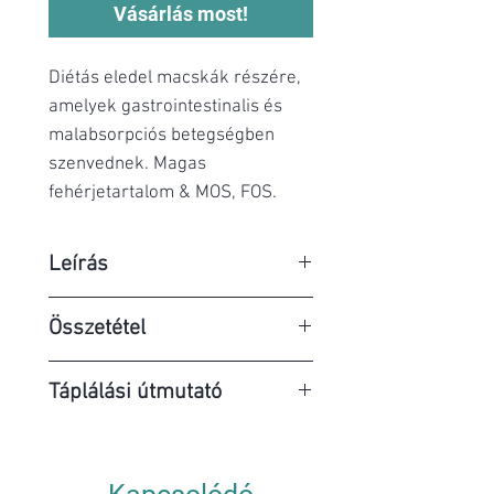
Vásárlás most!
Diétás eledel macskák részére,
amelyek gastrointestinalis és
malabsorpciós betegségben
szenvednek. Magas
fehérjetartalom & MOS, FOS.
Leírás
Teljes értékű diétás eledel felnőtt
Összetétel
macskák számára a
bélrendszeri felszívódási
Összetétel: hús és
Táplálási útmutató
zavarok kompenzálására és
hússzármazékok (50% csirke;
csökkentésére, valamint
18% marhahús), zöldségek (2%
Az ajánlott kezdeti etetési
krónikus hasnyálmirigy
burgonya), ásványi anyagok
időtartam a bélrendszeri
elégtelenség esetén. Magas
(1%); cukor (0,1% MOS; 0,1%
felszívódási zavarok