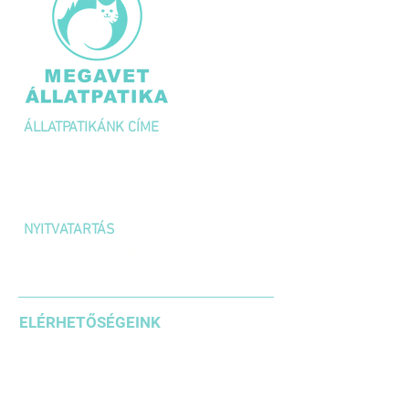
ÁLLATPATIKÁNK CÍME
1036 Budapest,
Kolosy tér 1/A
NYITVATARTÁS
H-P: 10:00 – 18:00
SZOMBAT: 10:00 – 14:00
ELÉRHETŐSÉGEINK
+36 1 3871185
+36203542636
+36304610937