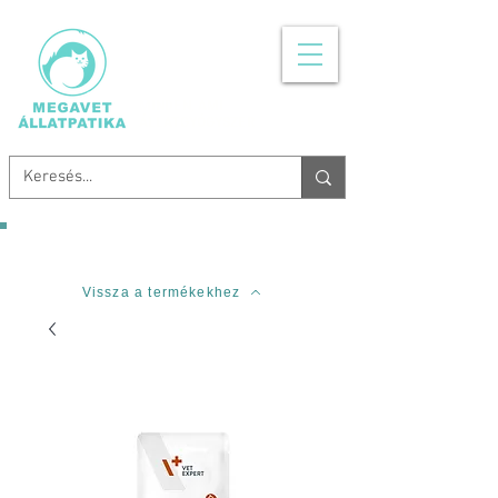
MINDEN, AMI
ÁLLATGYÓGYSZER
Ingyenes szállítás 20.000 Forinttól!
Vissza a termékekhez