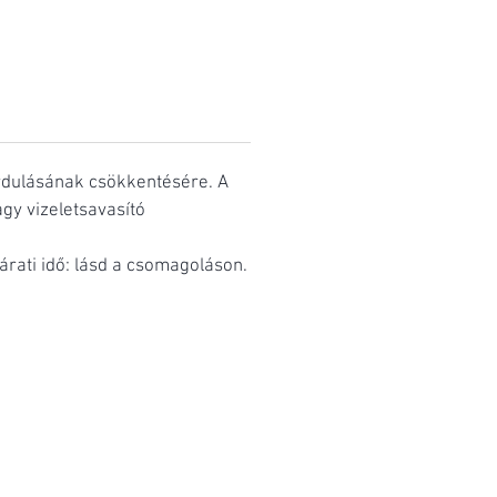
fordulásának csökkentésére. A
agy vizeletsavasító
járati idő: lásd a csomagoláson.