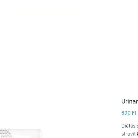
N, AMI ÁLLATGYÓGYSZER
KEK
RÓLUNK
KAPCSOLAT
Ingyenes szállítás 20.000 Forinttól!
Urina
890 Ft
Diétás
struvit