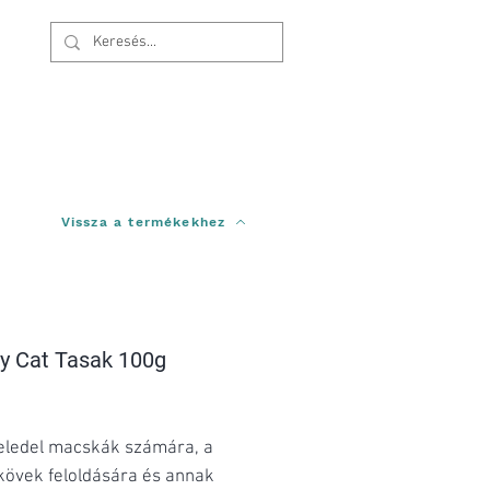
Bejelentkezés
Vissza a termékekhez
ry Cat Tasak 100g
Ár
 eledel macskák számára, a
 kövek feloldására és annak