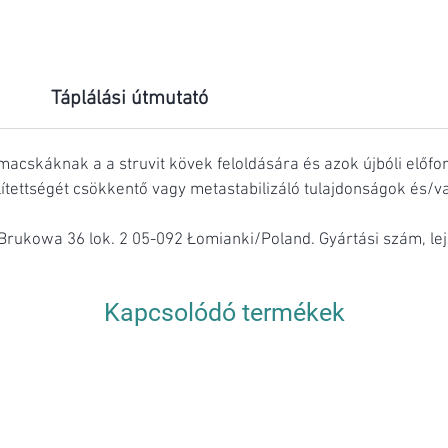
Táplálási útmutató
t macskáknak a a struvit kövek feloldására és azok újbóli elő
telítettségét csökkentő vagy metastabilizáló tulajdonságok és/v
l. Brukowa 36 lok. 2 05-092 Łomianki/Poland. Gyártási szám, le
Kapcsolódó termékek