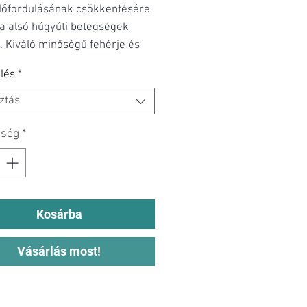
előfordulásának csökkentésére
a alsó húgyúti betegségek
. Kiváló minőségű fehérje és
 savasító tulajdonságok.
lés
*
ztás
iség
*
Kosárba
Vásárlás most!