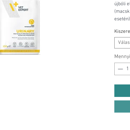
újbóli 
(macsk
esetén)
vizelet
Kiszere
Válas
Menny