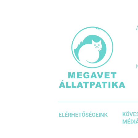
KÖVES
ELÉRHETŐSÉGEINK
MÉDIÁ
+36 1 3871185
+36203542636