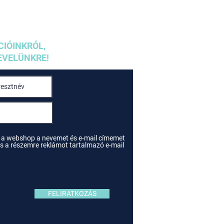
CIÓINKRÓL,
EVELÜNKRE!
 a webshop a nevemet és e-mail címemet
e és a részemre reklámot tartalmazó e-mail
FELIRATKOZÁS